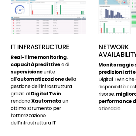
IT INFRASTRUCTURE
NETWORK
AVAILABILIT
Real-Time monitoring
,
capacità predittive
e di
Monitoraggio 
supervisione
unite
predizioni atte
all’
automatizzazione
della
Digital Twin che 
gestione dell’infrastruttura
disponibilità cos
grazie al
Digital Twin
risorse,
miglior
rendono
Xautomata
un
performance de
ottimo strumento per
aziendale.
l’ottimizzazione
dell’infrastruttura IT