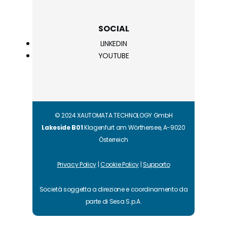
SOCIAL
LINKEDIN
YOUTUBE
© 2024 XAUTOMATA TECHNOLOGY GmbH
Lakeside B01
Klagenfurt am Wörthersee, A-9020
Österreich
Privacy Policy
|
Cookie Policy
|
Supporto
Società soggetta a direzione e coordinamento da
parte di Sesa S.p.A.