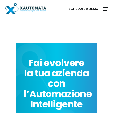
Skip
Men
to
SCHEDULE A DEMO
main
Close
content
Menu
Fai evolvere
la tua azienda
con
l’Automazione
Intelligente