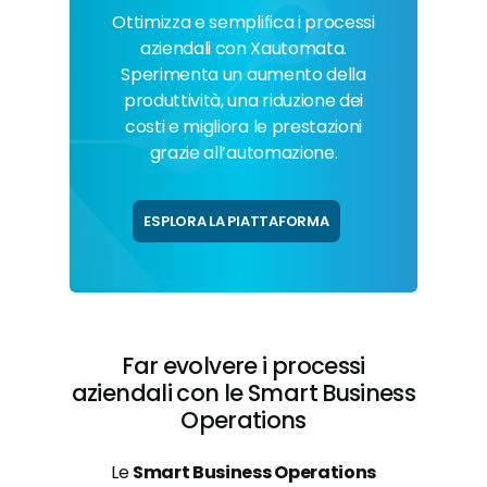
Ottimizza e semplifica i processi
aziendali con Xautomata.
Sperimenta un aumento della
produttività, una riduzione dei
costi e migliora le prestazioni
grazie all’automazione.
ESPLORA LA PIATTAFORMA
Far evolvere i processi
aziendali con le Smart Business
Operations
Le
Smart Business Operations